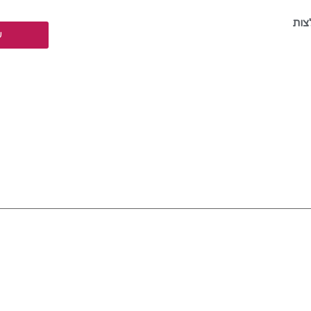
צות
ע